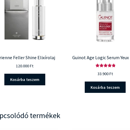
rienne Feller Shine Elixírolaj
Guinot Age Logic Serum Yeux
120.000
Ft
Értékelés:
33.900
Ft
5.00
/ 5
Kosárba teszem
Kosárba teszem
pcsolódó termékek