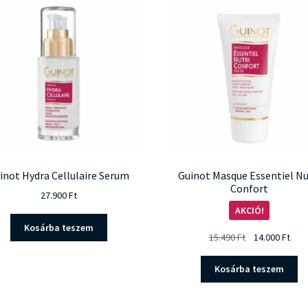
inot Hydra Cellulaire Serum
Guinot Masque Essentiel Nu
Confort
27.900
Ft
AKCIÓ!
Kosárba teszem
Original
Curr
15.490
Ft
14.000
Ft
price
pric
was:
is:
Kosárba teszem
15.490 Ft.
14.0