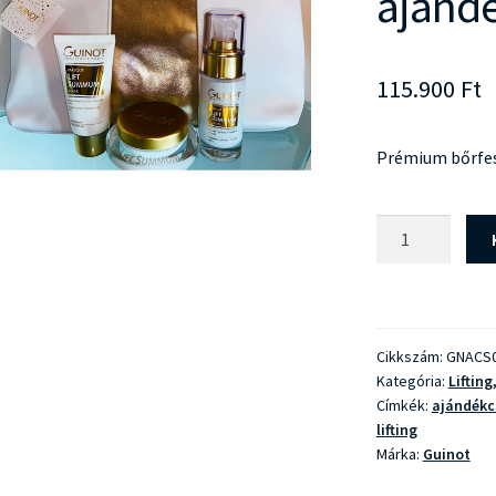
ajánd
115.900
Ft
Prémium bőrfes
Guinot
Lift
Summum
ajándékcsomag
mennyiség
Cikkszám:
GNACS
Kategória:
Lifting
Címkék:
ajándék
lifting
Márka:
Guinot