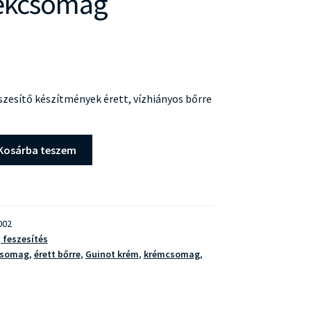
ékcsomag
zesítő készítmények érett, vízhiányos bőrre
Kosárba teszem
002
, feszesítés
csomag
,
érett bőrre
,
Guinot krém
,
krémcsomag
,