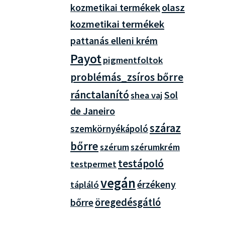
olasz
kozmetikai termékek
kozmetikai termékek
pattanás elleni krém
Payot
pigmentfoltok
problémás_zsíros bőrre
ránctalanító
Sol
shea vaj
de Janeiro
száraz
szemkörnyékápoló
bőrre
szérum
szérumkrém
testápoló
testpermet
vegán
érzékeny
tápláló
öregedésgátló
bőrre