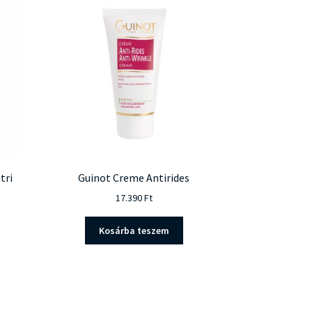
tri
Guinot Creme Antirides
17.390
Ft
Kosárba teszem
ent
e
00 Ft.