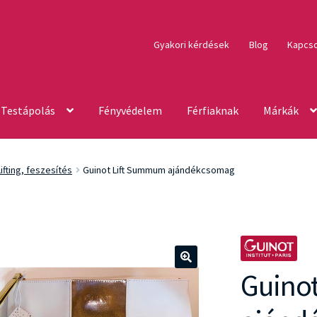
Gyakori kérdések
Blog
Kapcso
Testápolás
Fényvédelem
Férfiaknak
Márkák
Lifting, feszesítés
Guinot Lift Summum ajándékcsomag
Guino
🔍