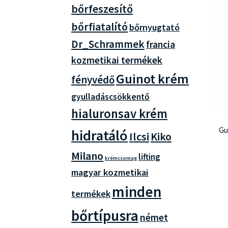
bőrfeszesítő
bőrfiatalító
bőrnyugtató
Dr_Schrammek
francia
kozmetikai termékek
Guinot krém
fényvédő
gyulladáscsökkentő
hialuronsav krém
Gu
hidratáló
Ilcsi
Kiko
Milano
lifting
krémcsomag
magyar kozmetikai
minden
termékek
bőrtípusra
német