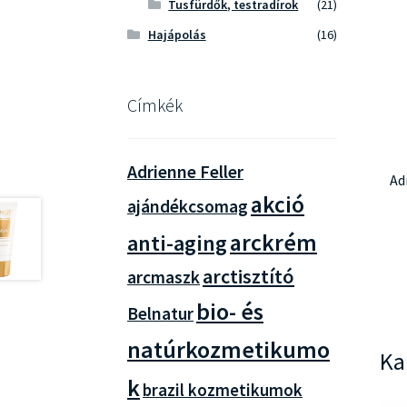
Tusfürdők, testradírok
(21)
Hajápolás
(16)
Címkék
Adrienne Feller
Ad
akció
ajándékcsomag
arckrém
anti-aging
arctisztító
arcmaszk
bio- és
Belnatur
natúrkozmetikumo
Ka
k
brazil kozmetikumok