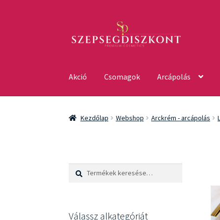
Ugrás
Kilépés
a
a
navigációhoz
tartalomba
Akció
Csomagok
Arcápolás
Kezdőlap
Webshop
Arckrém - arcápolás
Keresés
Keresés
a
következőre:
Válassz alkategóriát