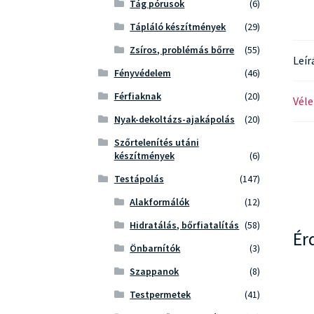
Tág pórusok
(6)
Tápláló készítmények
(29)
Zsíros, problémás bőrre
(55)
Leír
Fényvédelem
(46)
Férfiaknak
(20)
Véle
Nyak-dekoltázs-ajakápolás
(20)
Szőrtelenítés utáni
készítmények
(6)
Testápolás
(147)
Alakformálók
(12)
Hidratálás, bőrfiatalítás
(58)
Ér
Önbarnítók
(3)
Szappanok
(8)
Testpermetek
(41)