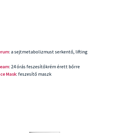
erum
: a sejtmetabolizmust serkentő, lifting
ream
: 24 órás feszesítőkrém érett bőrre
ce Mask
: feszesítő maszk