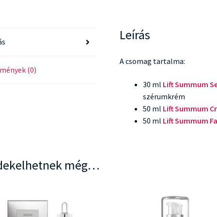
Leírás
ás
A csomag tartalma:
mények (0)
30 ml
Lift Summum S
szérumkrém
50 ml
Lift Summum C
50 ml
Lift Summum Fa
dekelhetnek még…