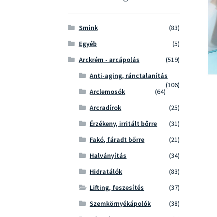
Smink
(83)
Egyéb
(5)
Arckrém - arcápolás
(519)
Anti-aging, ránctalanítás
(106)
Arclemosók
(64)
Arcradírok
(25)
Érzékeny, irritált bőrre
(31)
Fakó, fáradt bőrre
(21)
Halványítás
(34)
Hidratálók
(83)
Lifting, feszesítés
(37)
Szemkörnyékápolók
(38)