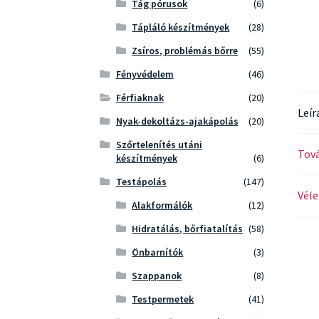
Tág pórusok
(6)
Tápláló készítmények
(28)
Zsíros, problémás bőrre
(55)
Fényvédelem
(46)
Férfiaknak
(20)
Leír
Nyak-dekoltázs-ajakápolás
(20)
Szőrtelenítés utáni
Tová
készítmények
(6)
Testápolás
(147)
Véle
Alakformálók
(12)
Hidratálás, bőrfiatalítás
(58)
Önbarnítók
(3)
Szappanok
(8)
Testpermetek
(41)