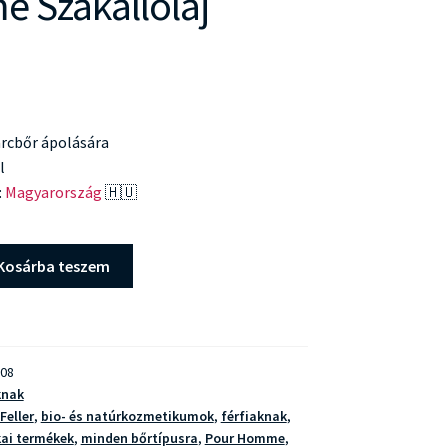
 Szakállolaj
 arcbőr ápolására
l
:
Magyarország
🇭🇺
Kosárba teszem
08
knak
Feller
,
bio- és natúrkozmetikumok
,
férfiaknak
,
ai termékek
,
minden bőrtípusra
,
Pour Homme
,