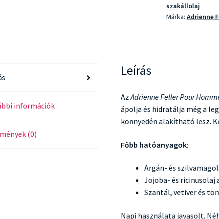
szakállolaj
Márka:
Adrienne F
Leírás
ás
Az
Adrienne Feller Pour Homm
bbi információk
ápolja és hidratálja még a le
könnyedén alakítható lesz. Kel
mények (0)
Főbb hatóanyagok
:
Argán- és szilvamagol
Jojoba- és ricinusolaj
Szantál, vetiver és tö
Napi használata javasolt. Né