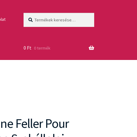
Keresés
Keresés
lat
a
következőre:
0
Ft
0 termék
ne Feller Pour