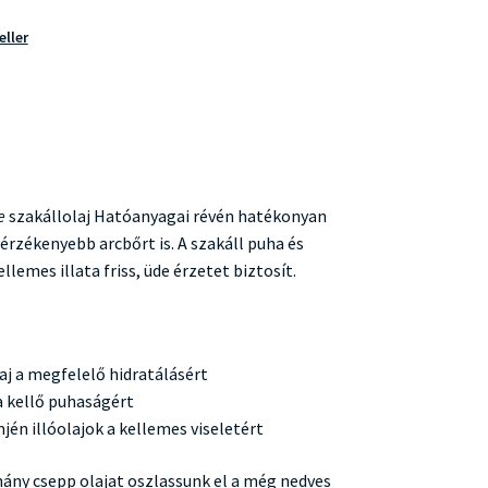
eller
e
szakállolaj Hatóanyagai révén hatékonyan
gérzékenyebb arcbőrt is. A szakáll puha és
lemes illata friss, üde érzetet biztosít.
aj a megfelelő hidratálásért
 a kellő puhaságért
mjén illóolajok a kellemes viseletért
hány csepp olajat oszlassunk el a még nedves