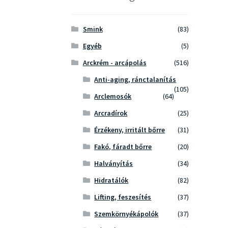
Smink
(83)
Egyéb
(5)
Arckrém - arcápolás
(516)
Anti-aging, ránctalanítás
(105)
Arclemosók
(64)
Arcradírok
(25)
Érzékeny, irritált bőrre
(31)
Fakó, fáradt bőrre
(20)
Halványítás
(34)
Hidratálók
(82)
Lifting, feszesítés
(37)
Szemkörnyékápolók
(37)