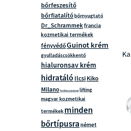
bőrfeszesítő
bőrfiatalító
bőrnyugtató
Dr_Schrammek
francia
kozmetikai termékek
Guinot krém
fényvédő
Ka
gyulladáscsökkentő
hialuronsav krém
hidratáló
Ilcsi
Kiko
Milano
lifting
krémcsomag
magyar kozmetikai
minden
termékek
bőrtípusra
német