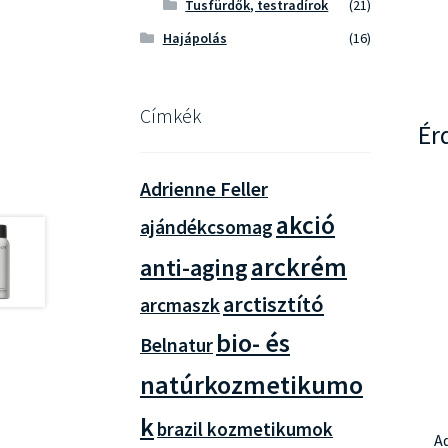
Tusfürdők, testradírok
(21)
Hajápolás
(16)
Címkék
Ér
Adrienne Feller
akció
ajándékcsomag
arckrém
anti-aging
arctisztító
arcmaszk
bio- és
Belnatur
natúrkozmetikumo
k
brazil kozmetikumok
A