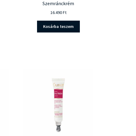
Szemránckrém
16.490
Ft
Kosárba teszem