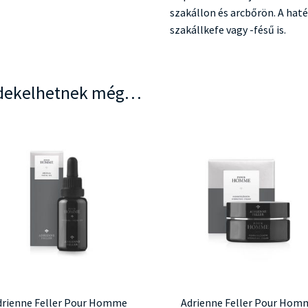
szakállon és arcbőrön. A ha
szakállkefe vagy -fésű is.
dekelhetnek még…
drienne Feller Pour Homme
Adrienne Feller Pour Hom