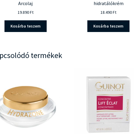
Arcolaj
hidratálókrém
19.890
Ft
18.490
Ft
Kosárba teszem
Kosárba teszem
pcsolódó termékek