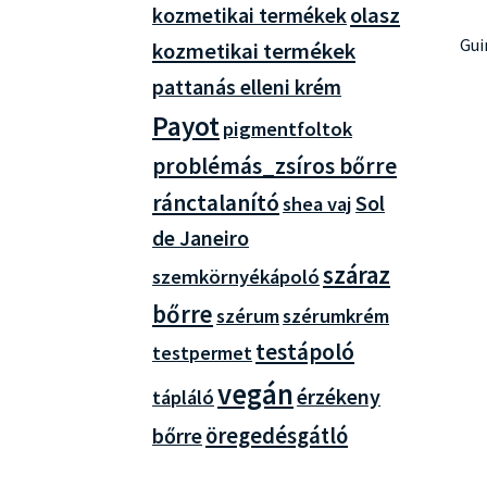
olasz
kozmetikai termékek
Gui
kozmetikai termékek
pattanás elleni krém
Payot
pigmentfoltok
problémás_zsíros bőrre
ránctalanító
Sol
shea vaj
de Janeiro
száraz
szemkörnyékápoló
bőrre
szérum
szérumkrém
testápoló
testpermet
vegán
érzékeny
tápláló
öregedésgátló
bőrre