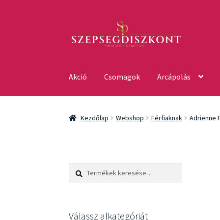
Ugrás
Kilépés
a
a
navigációhoz
tartalomba
Akció
Csomagok
Arcápolás
Kezdőlap
Webshop
Férfiaknak
Adrienne 
Keresés
Keresés
a
következőre:
Válassz alkategóriát