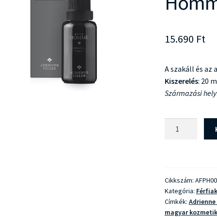
Homme
15.690
Ft
A szakáll és az
Kiszerelés
: 20 m
Származási hely
Adrienne
Feller
Pour
Homme
Szakállolaj
Cikkszám:
AFPH00
mennyiség
Kategória:
Férfia
Címkék:
Adrienne 
magyar kozmetik