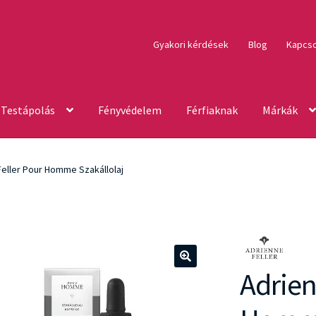
Gyakori kérdések
Blog
Kapcso
Testápolás
Fényvédelem
Férfiaknak
Márkák
Feller Pour Homme Szakállolaj
Adrien
🔍