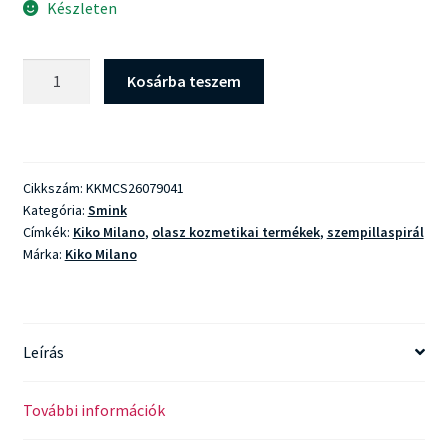
Készleten
Kiko
Kosárba teszem
Milano
Maxi
Mod
Mascara
Cikkszám:
KKMCS26079041
mennyiség
Kategória:
Smink
Címkék:
Kiko Milano
,
olasz kozmetikai termékek
,
szempillaspirál
Márka:
Kiko Milano
Leírás
További információk