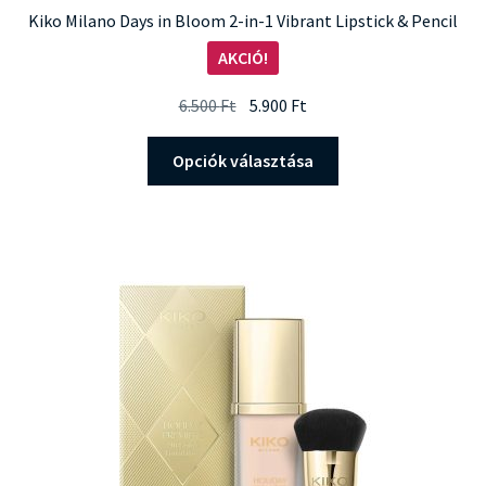
Kiko Milano Days in Bloom 2-in-1 Vibrant Lipstick & Pencil
AKCIÓ!
Original
Current
6.500
Ft
5.900
Ft
price
price
Ennek
was:
is:
Opciók választása
a
6.500 Ft.
5.900 Ft.
terméknek
több
variációja
van.
A
változatok
a
termékoldalon
választhatók
ki