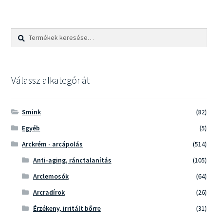
variációja
van.
A
Keresés
Keresés
változatok
a
a
következőre:
termékoldalon
választhatók
Válassz alkategóriát
ki
Smink
(82)
Egyéb
(5)
Arckrém - arcápolás
(514)
Anti-aging, ránctalanítás
(105)
Arclemosók
(64)
Arcradírok
(26)
Érzékeny, irritált bőrre
(31)