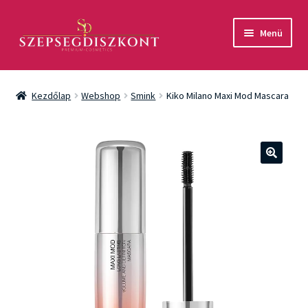
Ugrás
Kilépés
Menü
a
a
navigációhoz
tartalomba
Akció
Kezdőlap
Webshop
Smink
Kiko Milano Maxi Mod Mascara
Csomagok
Arcápolás
🔍
Testápolás
Fényvédelem
Férfiaknak
Márkák