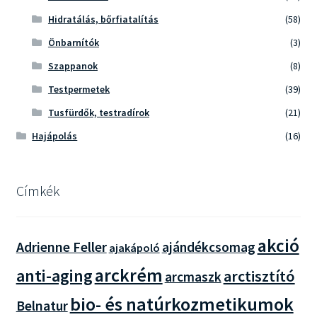
Hidratálás, bőrfiatalítás
(58)
Önbarnítók
(3)
Szappanok
(8)
Testpermetek
(39)
Tusfürdők, testradírok
(21)
Hajápolás
(16)
Címkék
akció
Adrienne Feller
ajándékcsomag
ajakápoló
arckrém
anti-aging
arctisztító
arcmaszk
bio- és natúrkozmetikumok
Belnatur