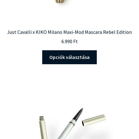
Just Cavalli x KIKO Milano Maxi-Mod Mascara Rebel Edition
6.990
Ft
Ennek
Opciók választása
a
terméknek
több
variációja
van.
A
változatok
a
termékoldalon
választhatók