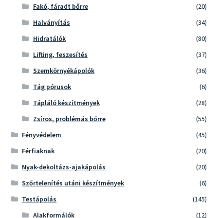
Fakó, fáradt bőrre
(20)
Halványítás
(34)
Hidratálók
(80)
Lifting, feszesítés
(37)
Szemkörnyékápolók
(36)
Tág pórusok
(6)
Tápláló készítmények
(28)
Zsíros, problémás bőrre
(55)
Fényvédelem
(45)
Férfiaknak
(20)
Nyak-dekoltázs-ajakápolás
(20)
Szőrtelenítés utáni készítmények
(6)
Testápolás
(145)
Alakformálók
(12)