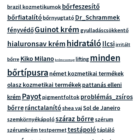
bőrfeszesítő
brazil kozmetikumok
bőrfiatalító
Dr_Schrammek
bőrnyugtató
Guinot krém
fényvédő
gyulladáscsökkentő
hidratáló
hialuronsav krém
Ilcsi
irritált
minden
Kiko Milano
lifting
bőrre
krémcsomag
bőrtípusra
német kozmetikai termékek
olasz kozmetikai termékek
pattanás elleni
Payot
problémás_zsíros
krém
pigmentfoltok
bőrre
ránctalanító
Sol de Janeiro
shea vaj
száraz bőrre
szemkörnyékápoló
szérum
testápoló
szérumkrém
tápláló
testpermet