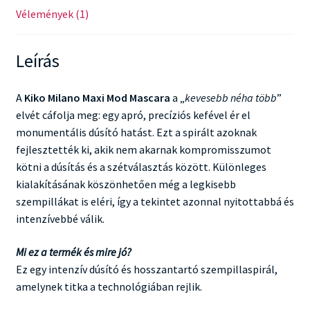
Vélemények (1)
Leírás
A
Kiko Milano Maxi Mod Mascara
a „
kevesebb néha több
”
elvét cáfolja meg: egy apró, precíziós kefével ér el
monumentális dúsító hatást. Ezt a spirált azoknak
fejlesztették ki, akik nem akarnak kompromisszumot
kötni a dúsítás és a szétválasztás között. Különleges
kialakításának köszönhetően még a legkisebb
szempillákat is eléri, így a tekintet azonnal nyitottabbá és
intenzívebbé válik.
Mi ez a termék és mire jó?
Ez egy intenzív dúsító és hosszantartó szempillaspirál,
amelynek titka a technológiában rejlik.