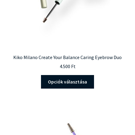
ki
Kiko Milano Create Your Balance Caring Eyebrow Duo
4.500
Ft
Ennek
Opciók választása
a
terméknek
több
variációja
van.
A
változatok