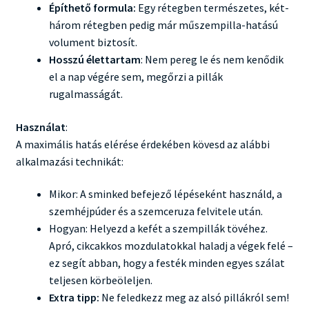
Építhető formula:
Egy rétegben természetes, két-
három rétegben pedig már műszempilla-hatású
volument biztosít.
Hosszú élettartam
: Nem pereg le és nem kenődik
el a nap végére sem, megőrzi a pillák
rugalmasságát.
Használat
:
A maximális hatás elérése érdekében kövesd az alábbi
alkalmazási technikát:
Mikor: A sminked befejező lépéseként használd, a
szemhéjpúder és a szemceruza felvitele után.
Hogyan: Helyezd a kefét a szempillák tövéhez.
Apró, cikcakkos mozdulatokkal haladj a végek felé –
ez segít abban, hogy a festék minden egyes szálat
teljesen körbeöleljen.
Extra tipp:
Ne feledkezz meg az alsó pillákról sem!