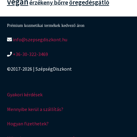
vegán
érzékeny bőrre
öregedésgátló
Prémium kozmetikai termékek kedvező áron
info@szepsegdiszkont.hu
+36-30-322-3469
©2017-2026 | SzépségDiszkont
Gyakori kérdések
Mennyibe kerül a szállítás?
Hogyan fizethetek?