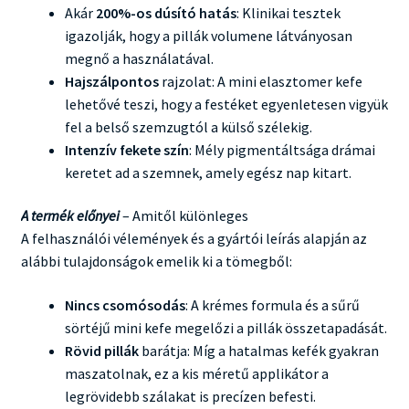
Akár
200%-os dúsító hatás
: Klinikai tesztek
igazolják, hogy a pillák volumene látványosan
megnő a használatával.
Hajszálpontos
rajzolat: A mini elasztomer kefe
lehetővé teszi, hogy a festéket egyenletesen vigyük
fel a belső szemzugtól a külső szélekig.
Intenzív fekete szín
: Mély pigmentáltsága drámai
keretet ad a szemnek, amely egész nap kitart.
A termék előnyei
– Amitől különleges
A felhasználói vélemények és a gyártói leírás alapján az
alábbi tulajdonságok emelik ki a tömegből:
Nincs csomósodás
: A krémes formula és a sűrű
sörtéjű mini kefe megelőzi a pillák összetapadását.
Rövid pillák
barátja: Míg a hatalmas kefék gyakran
maszatolnak, ez a kis méretű applikátor a
legrövidebb szálakat is precízen befesti.