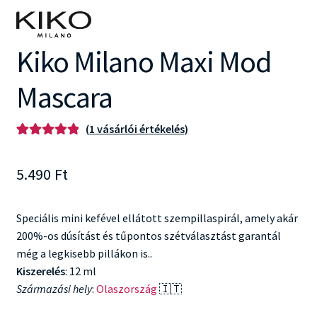
Kiko Milano Maxi Mod
Mascara
(
1
vásárlói értékelés)
Értékelés
1
5.00
az 5-ből,
5.490
Ft
értékelés
alapján
Speciális mini kefével ellátott szempillaspirál, amely akár
200%-os dúsítást és tűpontos szétválasztást garantál
még a legkisebb pillákon is..
Kiszerelés
: 12 ml
Származási hely
:
Olaszország
🇮🇹