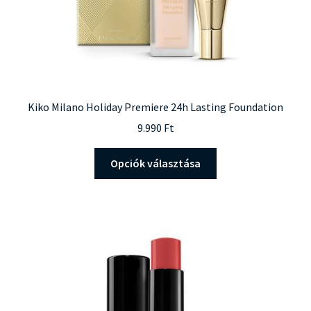
Kiko Milano Holiday Premiere 24h Lasting Foundation
9.990
Ft
Ennek
Opciók választása
a
terméknek
több
variációja
van.
A
változatok
a