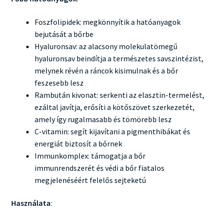
Foszfolipidek: megkönnyítik a hatóanyagok
bejutását a bőrbe
Hyaluronsav: az alacsony molekulatömegű
hyaluronsav beindítja a természetes savszintézist,
melynek révén a ráncok kisimulnak és a bőr
feszesebb lesz
Rambután kivonat: serkenti az elasztin-termelést,
ezáltal javítja, erősíti a kötőszövet szerkezetét,
amely így rugalmasabb és tömörebb lesz
C-vitamin: segít kijavítani a pigmenthibákat és
energiát biztosít a bőrnek
Immunkomplex: támogatja a bőr
immunrendszerét és védi a bőr fiatalos
megjelenéséért felelős sejteketú
Használata
: