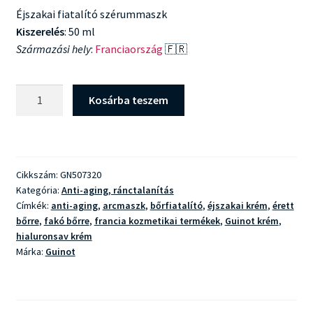
Éjszakai fiatalító szérummaszk
Kiszerelés
: 50 ml
Származási hely
:
Franciaország
🇫🇷
Guinot
Kosárba teszem
Masque
Age
Refill
Summum
Cikkszám:
GN507320
mennyiség
Kategória:
Anti-aging, ránctalanítás
Címkék:
anti-aging
,
arcmaszk
,
bőrfiatalító
,
éjszakai krém
,
érett
bőrre
,
fakó bőrre
,
francia kozmetikai termékek
,
Guinot krém
,
hialuronsav krém
Márka:
Guinot