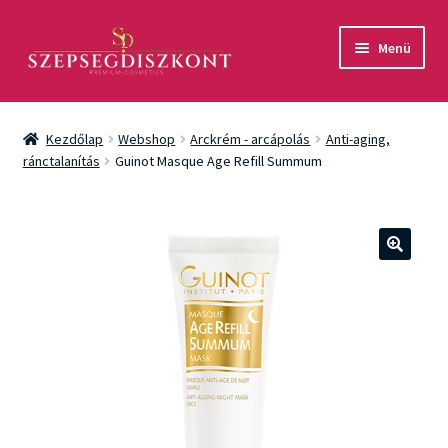
Ugrás
Kilépés
Menü
a
a
navigációhoz
tartalomba
Akció
Kezdőlap
Webshop
Arckrém - arcápolás
Anti-aging,
Csomagok
ránctalanítás
Guinot Masque Age Refill Summum
Arcápolás
Testápolás
🔍
Fényvédelem
Férfiaknak
Márkák