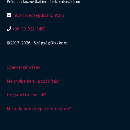
Prémium kozmetikai termékek kedvező áron
info@szepsegdiszkont.hu
+36-30-322-3469
©2017-2026 | SzépségDiszkont
Gyakori kérdések
Mennyibe kerül a szállítás?
Hogyan fizethetek?
Mikor kapom meg a csomagom?