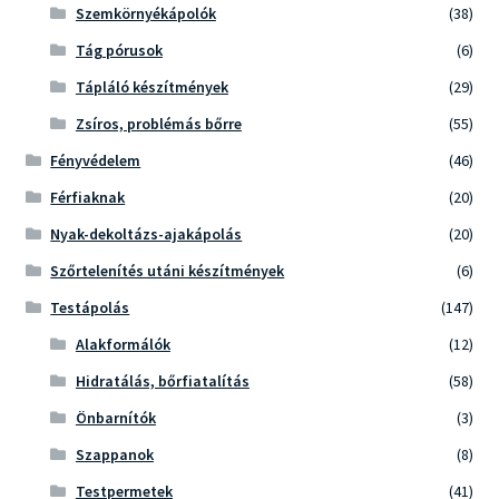
Szemkörnyékápolók
(38)
Tág pórusok
(6)
Tápláló készítmények
(29)
Zsíros, problémás bőrre
(55)
Fényvédelem
(46)
Férfiaknak
(20)
Nyak-dekoltázs-ajakápolás
(20)
Szőrtelenítés utáni készítmények
(6)
Testápolás
(147)
Alakformálók
(12)
Hidratálás, bőrfiatalítás
(58)
Önbarnítók
(3)
Szappanok
(8)
Testpermetek
(41)