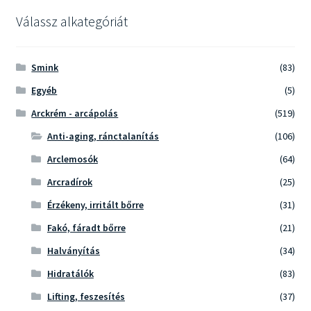
Válassz alkategóriát
Smink
(83)
Egyéb
(5)
Arckrém - arcápolás
(519)
Anti-aging, ránctalanítás
(106)
Arclemosók
(64)
Arcradírok
(25)
Érzékeny, irritált bőrre
(31)
Fakó, fáradt bőrre
(21)
Halványítás
(34)
Hidratálók
(83)
Lifting, feszesítés
(37)