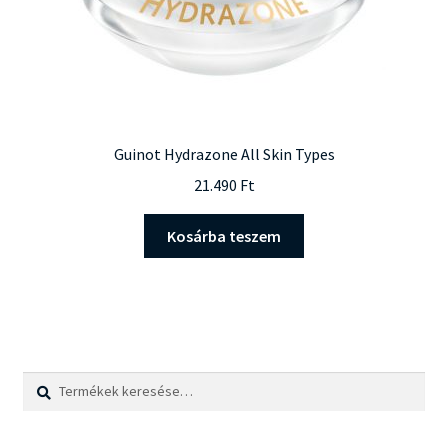
Guinot Hydrazone All Skin Types
21.490
Ft
Kosárba teszem
Keresés
Keresés
a
következőre: