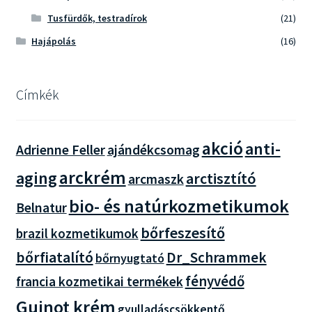
Tusfürdők, testradírok
(21)
Hajápolás
(16)
Címkék
akció
anti-
Adrienne Feller
ajándékcsomag
arckrém
aging
arctisztító
arcmaszk
bio- és natúrkozmetikumok
Belnatur
bőrfeszesítő
brazil kozmetikumok
bőrfiatalító
Dr_Schrammek
bőrnyugtató
fényvédő
francia kozmetikai termékek
Guinot krém
gyulladáscsökkentő