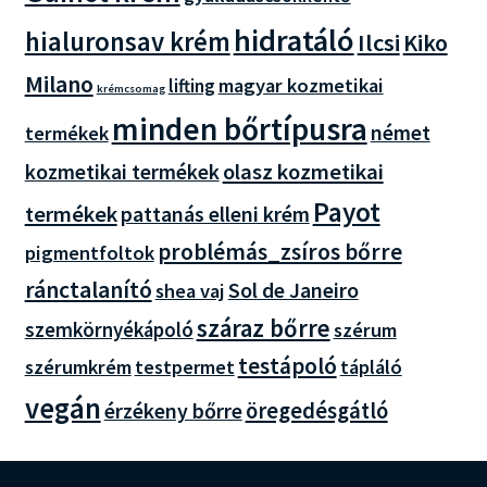
hidratáló
hialuronsav krém
Ilcsi
Kiko
Milano
magyar kozmetikai
lifting
krémcsomag
minden bőrtípusra
német
termékek
olasz kozmetikai
kozmetikai termékek
Payot
termékek
pattanás elleni krém
problémás_zsíros bőrre
pigmentfoltok
ránctalanító
Sol de Janeiro
shea vaj
száraz bőrre
szemkörnyékápoló
szérum
testápoló
szérumkrém
testpermet
tápláló
vegán
öregedésgátló
érzékeny bőrre