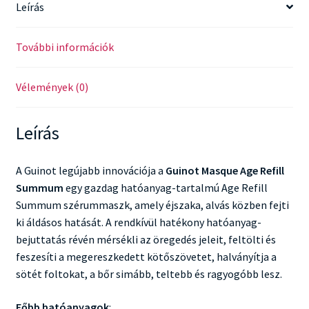
Leírás
További információk
Vélemények (0)
Leírás
A Guinot legújabb innovációja a
Guinot Masque Age Refill
Summum
egy gazdag hatóanyag-tartalmú Age Refill
Summum szérummaszk, amely éjszaka, alvás közben fejti
ki áldásos hatását. A rendkívül hatékony hatóanyag-
bejuttatás révén mérsékli az öregedés jeleit, feltölti és
feszesíti a megereszkedett kötőszövetet, halványítja a
sötét foltokat, a bőr simább, teltebb és ragyogóbb lesz.
Főbb hatóanyagok
: