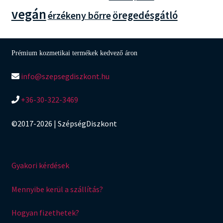
vegán
öregedésgátló
érzékeny bőrre
Prémium kozmetikai termékek kedvező áron
info@szepsegdiszkont.hu
+36-30-322-3469
©2017-2026 | SzépségDiszkont
Gyakori kérdések
Mennyibe kerül a szállítás?
Hogyan fizethetek?