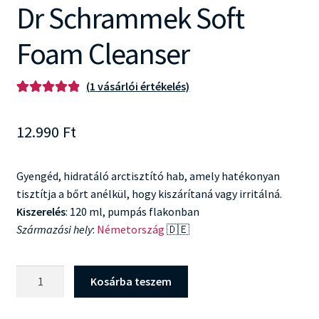
Dr Schrammek Soft
Foam Cleanser
(
1
vásárlói értékelés)
Értékelés
1
5.00
az 5-ből,
12.990
Ft
értékelés
alapján
Gyengéd, hidratáló arctisztító hab, amely hatékonyan
tisztítja a bőrt anélkül, hogy kiszárítaná vagy irritálná.
Kiszerelés
: 120 ml, pumpás flakonban
Származási hely
:
Németország
🇩🇪
Dr
Kosárba teszem
Schrammek
Soft