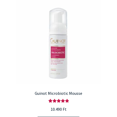
van.
A
változatok
a
termékoldalon
választhatók
ki
Guinot Microbiotic Mousse
Értékelés:
10.490
Ft
5.00
/ 5