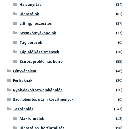
Halványítás
(34)
Hidratálók
(82)
Lifting, feszesítés
(37)
Szemkörnyékápolók
(37)
Tág pórusok
(6)
Tápláló készítmények
(28)
Zsíros, problémás bőrre
(55)
Fényvédelem
(46)
Férfiaknak
(20)
Nyak-dekoltázs-ajakápolás
(20)
Szőrtelenítés utáni készítmények
(6)
Testápolás
(147)
Alakformálók
(12)
Hidratálás, bőrfiatalítás
(58)