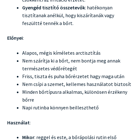
Gyengéd tisztító összetevők
: hatékonyan
tisztítanak anélkül, hogy kiszárítanák vagy
feszültté tennék a bőrt.
Előnyei
:
Alapos, mégis kíméletes arctisztítás
Nem szárítja ki a bőrt, nem bontja meg annak
természetes védőrétegét
Friss, tiszta és puha bőrérzetet hagy maga után
Nem csípi a szemet, kellemes használatot biztosít
Minden bőrtípusra alkalmas, különösen érzékeny
bőrre
Napi rutinba könnyen beilleszthető
Használat
:
Mikor
: reggel és este, a bőrápolási rutin első