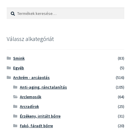
Keresés
Keresés
a
következőre:
Válassz alkategóriát
Smink
(83)
Egyéb
(5)
Arckrém - arcápolás
(516)
Anti-aging, ránctalanítás
(105)
Arclemosók
(64)
Arcradírok
(25)
Érzékeny, irritált bőrre
(31)
Fakó, fáradt bőrre
(20)