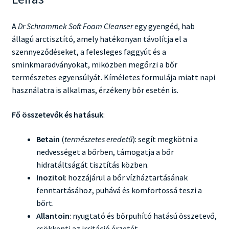
A
Dr Schrammek Soft Foam Cleanser
egy gyengéd, hab
állagú arctisztító, amely hatékonyan távolítja el a
szennyeződéseket, a felesleges faggyút és a
sminkmaradványokat, miközben megőrzi a bőr
természetes egyensúlyát. Kíméletes formulája miatt napi
használatra is alkalmas, érzékeny bőr esetén is.
Fő összetevők és hatásuk
:
Betain
(
természetes eredetű
): segít megkötni a
nedvességet a bőrben, támogatja a bőr
hidratáltságát tisztítás közben.
Inozitol
: hozzájárul a bőr vízháztartásának
fenntartásához, puhává és komfortossá teszi a
bőrt.
Allantoin
: nyugtató és bőrpuhító hatású összetevő,
csökkenti az irritáció érzetét.