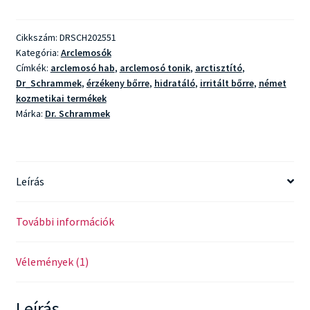
Foam
Cleanser
Cikkszám:
DRSCH202551
mennyiség
Kategória:
Arclemosók
Címkék:
arclemosó hab
,
arclemosó tonik
,
arctisztító
,
Dr_Schrammek
,
érzékeny bőrre
,
hidratáló
,
irritált bőrre
,
német
kozmetikai termékek
Márka:
Dr. Schrammek
Leírás
További információk
Vélemények (1)
Leírás