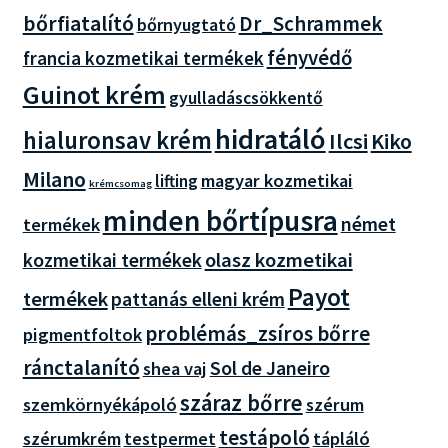
bőrfiatalító
Dr_Schrammek
bőrnyugtató
fényvédő
francia kozmetikai termékek
Guinot krém
gyulladáscsökkentő
hidratáló
hialuronsav krém
Ilcsi
Kiko
Milano
magyar kozmetikai
lifting
krémcsomag
minden bőrtípusra
német
termékek
olasz kozmetikai
kozmetikai termékek
Payot
termékek
pattanás elleni krém
problémás_zsíros bőrre
pigmentfoltok
ránctalanító
Sol de Janeiro
shea vaj
száraz bőrre
szemkörnyékápoló
szérum
testápoló
szérumkrém
testpermet
tápláló