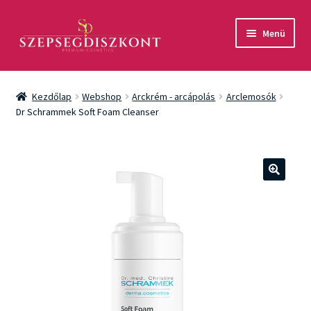
Ugrás
Kilépés
Menü
a
a
navigációhoz
tartalomba
Akció
Kezdőlap
Webshop
Arckrém - arcápolás
Arclemosók
Csomagok
Dr Schrammek Soft Foam Cleanser
Arcápolás
Testápolás
🔍
Fényvédelem
Férfiaknak
Márkák