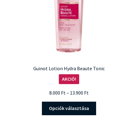
Guinot Lotion Hydra Beaute Tonic
AKCIÓ!
Ártartomány:
8.000
Ft
–
13.900
Ft
8.000 Ft
Ennek
-
Opciók választása
a
13.900 Ft
terméknek
több
variációja