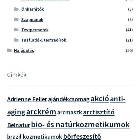
Önbarnítók
(3)
Szappanok
(8)
Testpermetek
(41)
Tusfürdők, testradírok
(21)
Hajápolás
(16)
Címkék
akció
anti-
Adrienne Feller
ajándékcsomag
arckrém
aging
arctisztító
arcmaszk
bio- és natúrkozmetikumok
Belnatur
bőrfeszesítő
brazil kozmetikumok